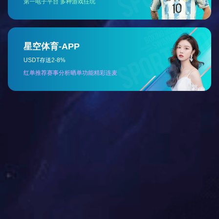
柔性LED灯带12*20MM 硅胶低压24V霓虹线型灯客厅吊顶灯条