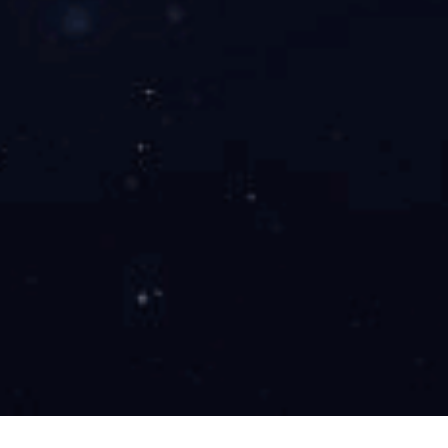
led灯带硅胶24V室内装饰10*10MM正面发光霓虹灯带