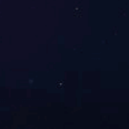
侧出光LED霓虹灯硅胶套管10*20MM热熔环保柔性LED灯带