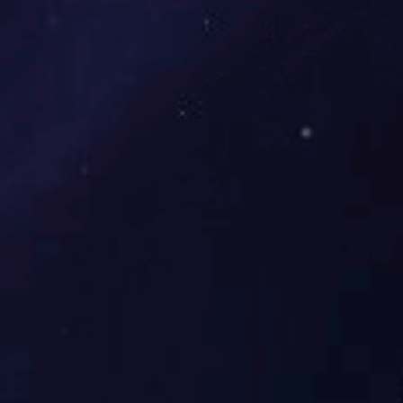
LED霓虹灯正面发光1212硅胶led灯带装饰12V霓虹灯条