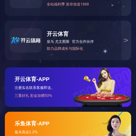
LED霓虹灯2020三面发光侧发光酒店室内装饰LED灯条