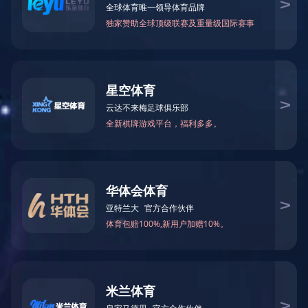
2020无暗区硅胶霓虹灯条2835柔性LED软灯条正面发光