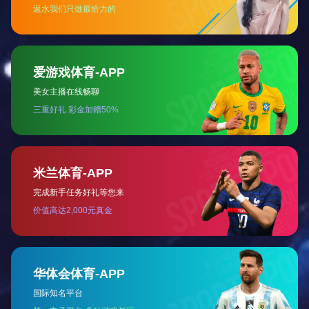
1515正发光霓虹管低压24V灯带硅胶防水LED霓虹灯带