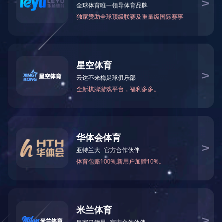
开云电子
电话：086 0755 29041981
移动电话：13509652082
售后服务/技术：
13509652082（宋先生）
业务经理：13691731981（丁小
姐）
阿里巴巴店铺网址：
https://sqtled.1688.com/
地址：中国 广东 深圳 宝安区石岩
街道龙腾社区松白路2852号添好