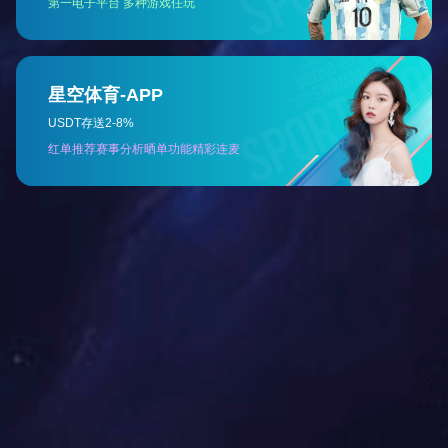
功率
36W
电压
DC24V
外壳材质
6063铝+PC罩
尺寸
1000*25*25MM
光束度
12W
防水等级
IP144
控制方式
常亮/内控