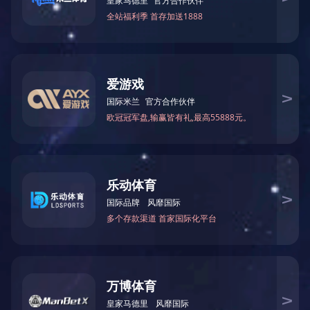
出口品质
专业设计
自研产品
无忧售后
铝型材，高品质表面处理，黑，白，银多种颜色选择
高光效设计，光效可达 125 LM/W
五款标准转角（L 型、X 型、T 型）可选，实现三维、平面
自由拼接
多款配光可选（扩散，棱镜，格栅 12°，格栅 24°，格栅
38°，单偏光，双偏光），满足多种场景需求