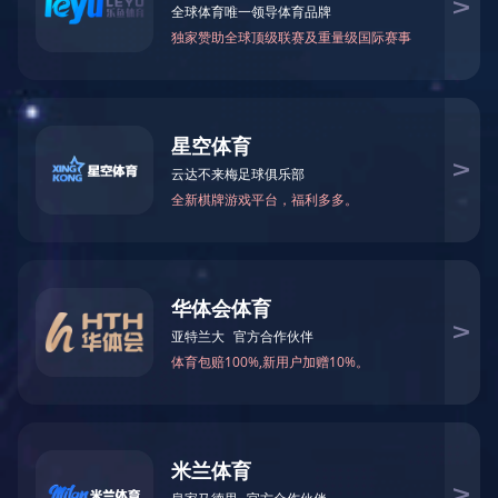
明装LED线条灯吸顶式条形线型照画展
厅长方形天花灯