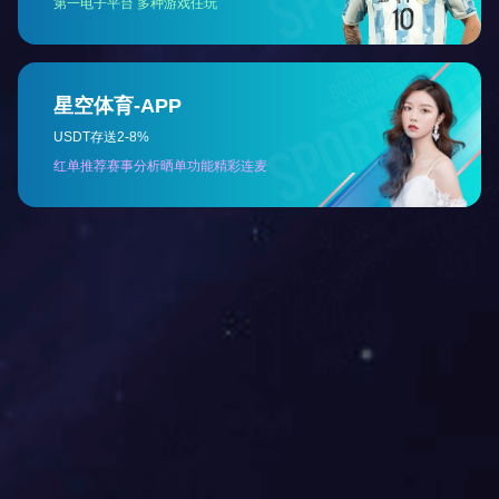
防护等
IP20
级
应用场景
推荐产品