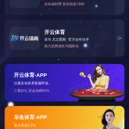
在线咨询
立即购买
分享到
QQ空间
新浪微博
人人网
腾讯微博
网易微博
0
产品参数
灯具参数
尺寸
L1144*W56*H85mm
L2284*W56*H85mm
光学
Grating
外壳材
PC
料
流明
2470LM
4950LM
典型功
28W
53W
率