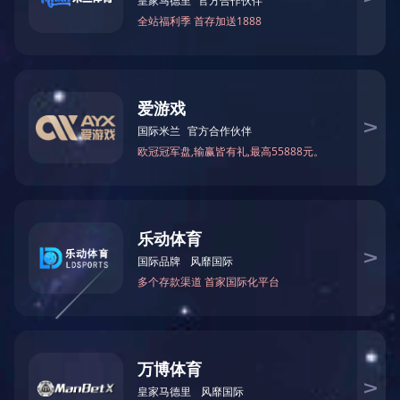
酒店衣柜用嵌入式led线条灯5050带室内外装饰开云电子