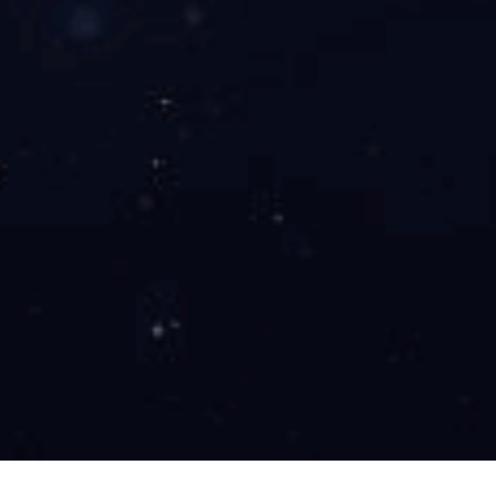
嵌入式衣柜展示柜开云电子氧化黑色酒柜层板嵌入式LED灯条