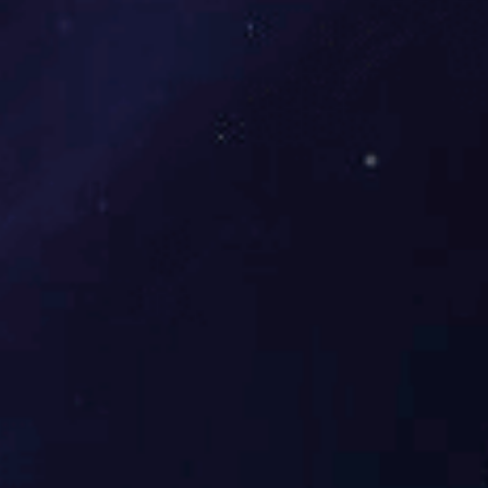
2835嵌入式开云电子衣柜橱柜鞋柜暗装低压12V线条灯