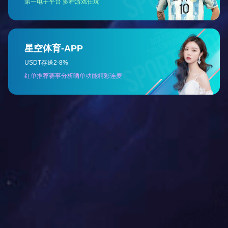
嵌入式带弹簧安装天花装饰用LED线灯条无暗影全彩嵌入LED灯条