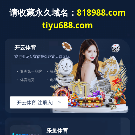
开云电子
LED货架灯
LED线条灯
LED软灯条
LED霓虹灯条
广告灯箱灯条
LED洗墙灯
LED冰柜灯条
LED无影对插款