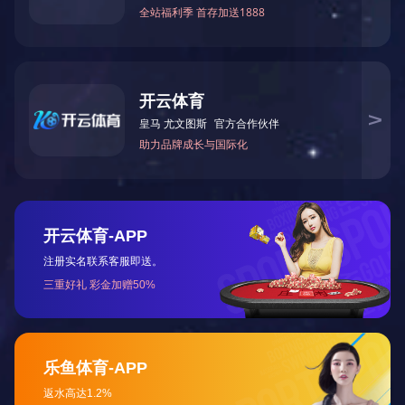
LED条行灯24v隐藏直角吊柜橱柜酒柜楼梯货架V型开云电子