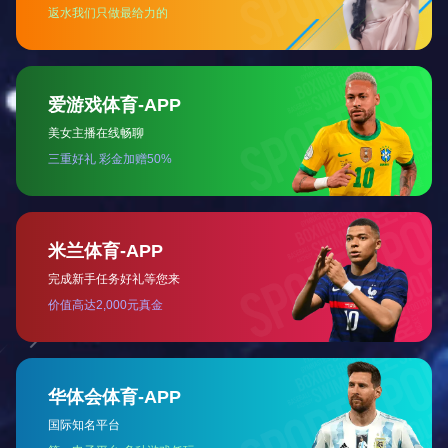
嵌入式开云电子品牌展示柜用LED灯条衣柜橱柜灯